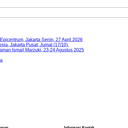
Epicentrum, Jakarta Senin, 27 April 2026
esia, Jakarta Pusat, Jumat (17/10).
aman Ismail Marzuki, 23-24 Agustus 2025
ta
tasan
Informasi Kontak